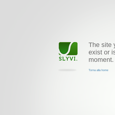
The site 
exist or i
moment.
Torna alla home