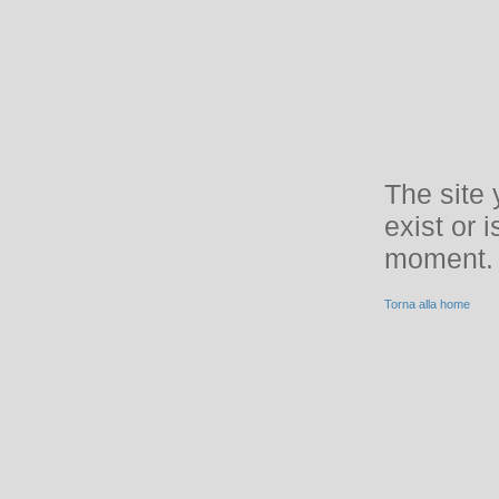
The site 
exist or i
moment.
Torna alla home