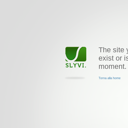
The site 
exist or i
moment.
Torna alla home